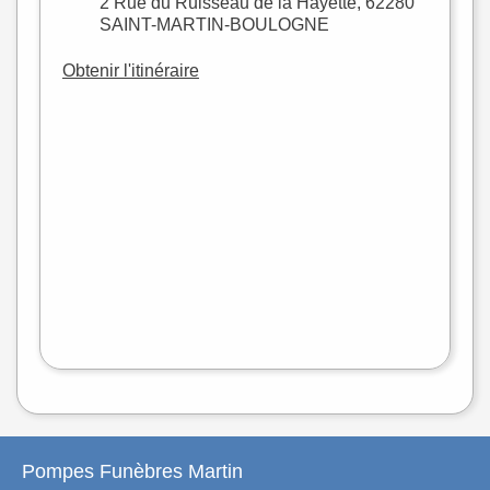
2 Rue du Ruisseau de la Hayette, 62280
SAINT-MARTIN-BOULOGNE
Obtenir l'itinéraire
+
−
flet
|
©
treetMap
Pompes Funèbres Martin