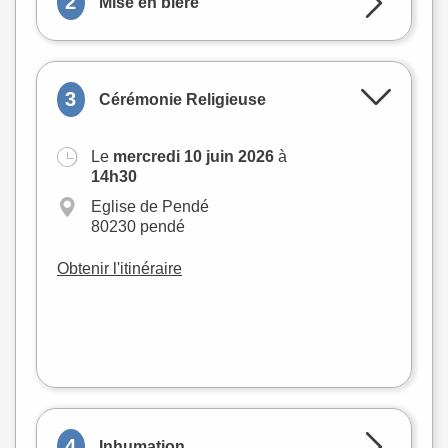
2
Mise en bière
3
Cérémonie Religieuse
Le
mercredi 10 juin 2026
à
+
14h30
−
Eglise de Pendé
80230 pendé
Obtenir l'itinéraire
Leaflet
|
©
OpenStreetMap
4
Inhumation