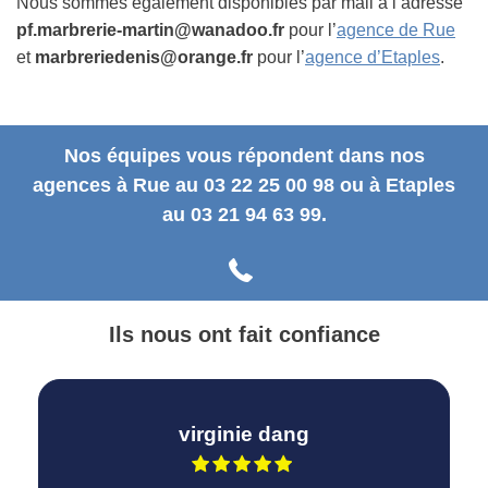
Nous sommes également disponibles par mail à l’adresse
pf.marbrerie-martin@wanadoo.fr
pour l’
agence de Rue
et
marbreriedenis@orange.fr
pour l’
agence d’Etaples
.
Nos équipes vous répondent dans nos
agences à Rue au 03 22 25 00 98 ou à Etaples
au 03 21 94 63 99.
Ils nous ont fait confiance
virginie dang