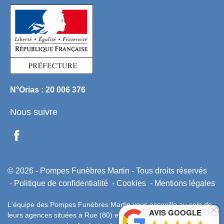
N°Orias : 20 006 376
Nous suivre
© 2026 - Pompes Funèbres Martin - Tous droits réservés
Politique de confidentialité
Cookies
Mentions légales
L'équipe des Pompes Funèbres Martin vous accueille au sein de
AVIS GOOGLE
leurs agences situées à Rue (80) et Etaples (62). Nous vous