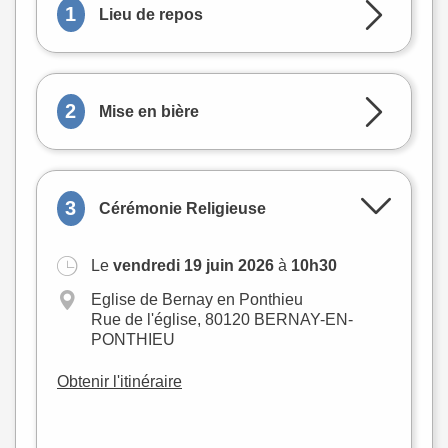
1
Lieu de repos
2
Mise en bière
3
Cérémonie Religieuse
Le
vendredi 19 juin 2026
à
10h30
Eglise de Bernay en Ponthieu
Rue de l'église, 80120 BERNAY-EN-
PONTHIEU
Obtenir l'itinéraire
+