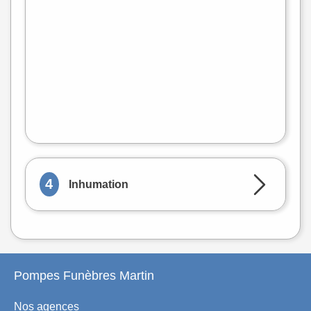
−
flet
|
©
treetMap
4
Inhumation
Pompes Funèbres Martin
Nos agences