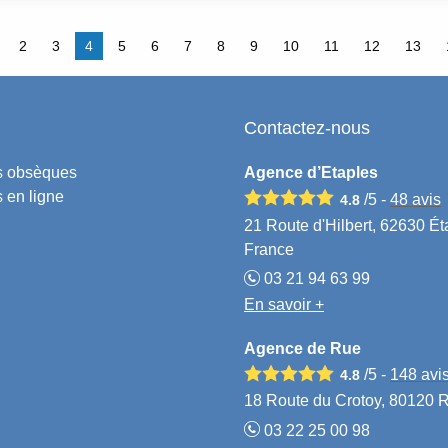
2
3
4
5
6
7
8
9
10
11
12
13
Contactez-nous
s obsèques
Agence d’Etaples
 en ligne
/5 -
48
avis
4.8
21 Route d'Hilbert, 62630 Ét
France
03 21 94 63 99
En savoir +
Agence de Rue
/5 -
148
avi
4.8
18 Route du Crotoy, 80120 
03 22 25 00 98