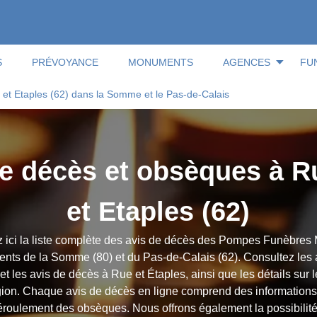
S
PRÉVOYANCE
MONUMENTS
AGENCES
FU
 et Etaples (62) dans la Somme et le Pas-de-Calais
e décès et obsèques à R
et Etaples (62)
 ici la liste complète des avis de décès des Pompes Funèbres 
nts de la Somme (80) et du Pas-de-Calais (62). Consultez le
t les avis de décès à Rue et Étaples, ainsi que les détails sur l
gion. Chaque avis de décès en ligne comprend des informations 
déroulement des obsèques. Nous offrons également la possibilit