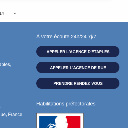
14
À votre écoute 24h/24 7j/7
APPELER L'AGENCE D'ETAPLES
aples,
APPELER L'AGENCE DE RUE
PRENDRE RENDEZ-VOUS
Habilitations préfectorales
s
Rue, France