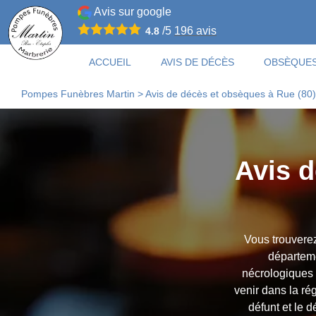
Avis sur google
/5
196
avis
4.8
ACCUEIL
AVIS DE DÉCÈS
OBSÈQUE
Pompes Funèbres Martin
>
Avis de décès et obsèques à Rue (80)
Avis d
Vous trouverez
départeme
nécrologiques e
venir dans la ré
défunt et le 